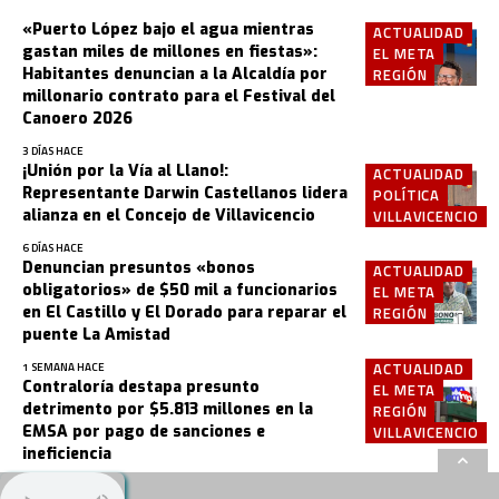
«Puerto López bajo el agua mientras
ACTUALIDAD
gastan miles de millones en fiestas»:
EL META
Habitantes denuncian a la Alcaldía por
REGIÓN
millonario contrato para el Festival del
Canoero 2026
3 DÍAS HACE
¡Unión por la Vía al Llano!:
ACTUALIDAD
Representante Darwin Castellanos lidera
POLÍTICA
alianza en el Concejo de Villavicencio
VILLAVICENCIO
6 DÍAS HACE
Denuncian presuntos «bonos
ACTUALIDAD
obligatorios» de $50 mil a funcionarios
EL META
en El Castillo y El Dorado para reparar el
REGIÓN
puente La Amistad
ACTUALIDAD
1 SEMANA HACE
Contraloría destapa presunto
EL META
detrimento por $5.813 millones en la
REGIÓN
EMSA por pago de sanciones e
VILLAVICENCIO
ineficiencia
2 SEMANAS HACE