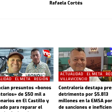
Rafaela Cortés
ACTUALIDAD
EL META
RE
LIDAD
EL META
REGIÓN
VILLAVICENCIO
cian presuntos «bonos
Contraloría destapa pr
atorios» de $50 mil a
detrimento por $5.813
narios en El Castillo y
millones en la EMSA po
ado para reparar el
de sanciones e ineficien