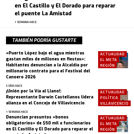
en El Castillo y El Dorado para reparar
el puente La Amistad
1 SEMANA HACE
TAMBIÉN PODRÍA GUSTARTE
«Puerto López bajo el agua mientras
ACTUALIDAD
gastan miles de millones en fiestas»:
EL META
Habitantes denuncian a la Alcaldía por
REGIÓN
millonario contrato para el Festival del
Canoero 2026
5 DÍAS HACE
¡Unión por la Vía al Llano!:
ACTUALIDAD
Representante Darwin Castellanos lidera
POLÍTICA
alianza en el Concejo de Villavicencio
VILLAVICENCIO
1 SEMANA HACE
Denuncian presuntos «bonos
ACTUALIDAD
obligatorios» de $50 mil a funcionarios
EL META
en El Castillo y El Dorado para reparar el
REGIÓN