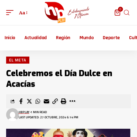
0
Aa
Inicio
Actualidad
Región
Mundo
Deporte
Cul
EL META
Celebremos el Día Dulce en
Acacías
HBPLAY
1 MIN READ
LAST UPDATED: 27 OCTUBRE, 2024 6:14 PM