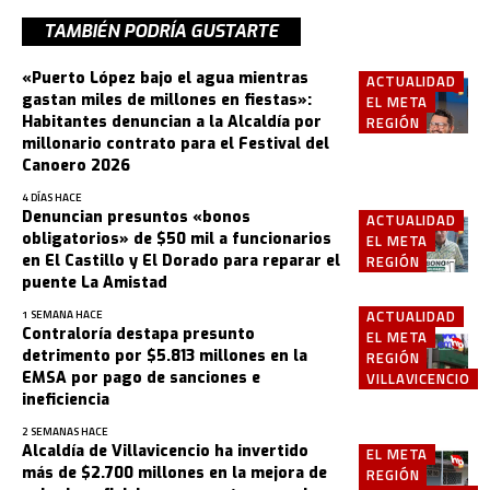
TAMBIÉN PODRÍA GUSTARTE
«Puerto López bajo el agua mientras
ACTUALIDAD
gastan miles de millones en fiestas»:
EL META
Habitantes denuncian a la Alcaldía por
REGIÓN
millonario contrato para el Festival del
Canoero 2026
4 DÍAS HACE
Denuncian presuntos «bonos
ACTUALIDAD
obligatorios» de $50 mil a funcionarios
EL META
en El Castillo y El Dorado para reparar el
REGIÓN
puente La Amistad
ACTUALIDAD
1 SEMANA HACE
Contraloría destapa presunto
EL META
detrimento por $5.813 millones en la
REGIÓN
EMSA por pago de sanciones e
VILLAVICENCIO
ineficiencia
2 SEMANAS HACE
Alcaldía de Villavicencio ha invertido
EL META
más de $2.700 millones en la mejora de
REGIÓN