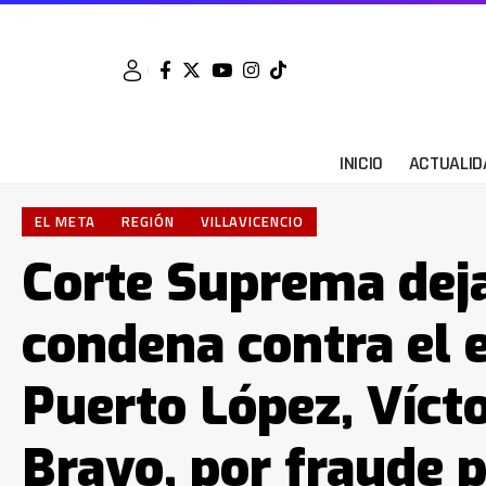
INICIO
ACTUALID
EL META
REGIÓN
VILLAVICENCIO
Corte Suprema deja
condena contra el 
Puerto López, Víct
Bravo, por fraude 