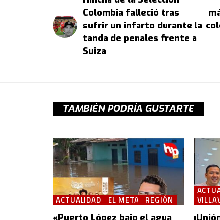
Hincha de la Selección
Colombia falleció tras
má
sufrir un infarto durante la
col
tanda de penales frente a
Suiza
TAMBIÉN PODRÍA GUSTARTE
ACTUA
ACTUALIDAD
EL META
REGIÓN
VILLA
«Puerto López bajo el agua
¡Unión