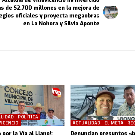
Alcaldía de Villavicencio ha invertido
s de $2.700 millones en la mejora de
egios oficiales y proyecta megaobras
en La Nohora y Silvia Aponte
LIDAD
POLÍTICA
VICENCIO
ACTUALIDAD
EL META
RE
 por la Vía al Llano!:
Denuncian presuntos «