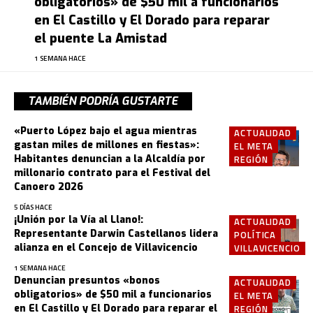
obligatorios» de $50 mil a funcionarios
en El Castillo y El Dorado para reparar
el puente La Amistad
1 SEMANA HACE
TAMBIÉN PODRÍA GUSTARTE
«Puerto López bajo el agua mientras
ACTUALIDAD
gastan miles de millones en fiestas»:
EL META
Habitantes denuncian a la Alcaldía por
REGIÓN
millonario contrato para el Festival del
Canoero 2026
5 DÍAS HACE
¡Unión por la Vía al Llano!:
ACTUALIDAD
Representante Darwin Castellanos lidera
POLÍTICA
alianza en el Concejo de Villavicencio
VILLAVICENCIO
1 SEMANA HACE
Denuncian presuntos «bonos
ACTUALIDAD
obligatorios» de $50 mil a funcionarios
EL META
en El Castillo y El Dorado para reparar el
REGIÓN