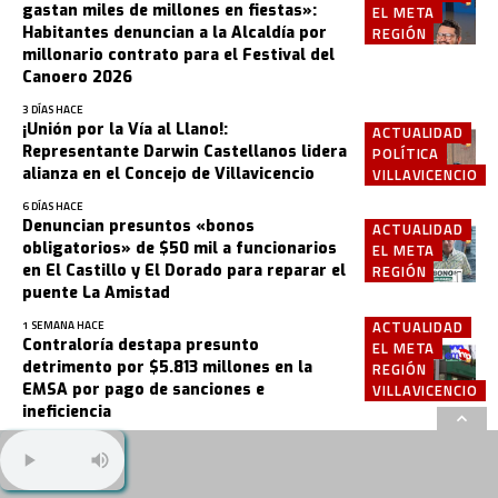
gastan miles de millones en fiestas»:
EL META
Habitantes denuncian a la Alcaldía por
REGIÓN
millonario contrato para el Festival del
Canoero 2026
3 DÍAS HACE
¡Unión por la Vía al Llano!:
ACTUALIDAD
Representante Darwin Castellanos lidera
POLÍTICA
alianza en el Concejo de Villavicencio
VILLAVICENCIO
6 DÍAS HACE
Denuncian presuntos «bonos
ACTUALIDAD
obligatorios» de $50 mil a funcionarios
EL META
en El Castillo y El Dorado para reparar el
REGIÓN
puente La Amistad
ACTUALIDAD
1 SEMANA HACE
Contraloría destapa presunto
EL META
detrimento por $5.813 millones en la
REGIÓN
EMSA por pago de sanciones e
VILLAVICENCIO
ineficiencia
2 SEMANAS HACE