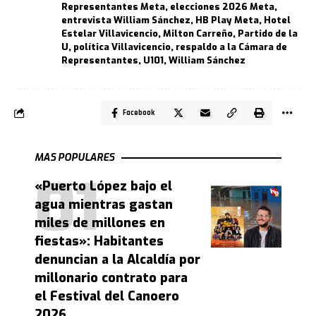
Representantes Meta
,
elecciones 2026 Meta
,
entrevista William Sánchez
,
HB Play Meta
,
Hotel
Estelar Villavicencio
,
Milton Carreño
,
Partido de la
U
,
política Villavicencio
,
respaldo a la Cámara de
Representantes
,
U101
,
William Sánchez
Facebook
MAS POPULARES
«Puerto López bajo el
agua mientras gastan
miles de millones en
fiestas»: Habitantes
denuncian a la Alcaldía por
millonario contrato para
el Festival del Canoero
2026