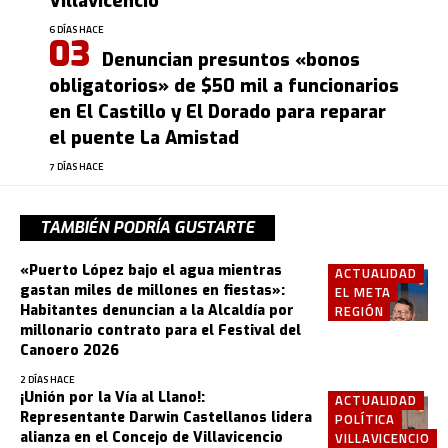
Villavicencio
6 DÍAS HACE
Denuncian presuntos «bonos
obligatorios» de $50 mil a funcionarios
en El Castillo y El Dorado para reparar
el puente La Amistad
7 DÍAS HACE
TAMBIÉN PODRÍA GUSTARTE
«Puerto López bajo el agua mientras
ACTUALIDAD
gastan miles de millones en fiestas»:
EL META
Habitantes denuncian a la Alcaldía por
REGIÓN
millonario contrato para el Festival del
Canoero 2026
2 DÍAS HACE
¡Unión por la Vía al Llano!:
ACTUALIDAD
Representante Darwin Castellanos lidera
POLÍTICA
alianza en el Concejo de Villavicencio
VILLAVICENCIO