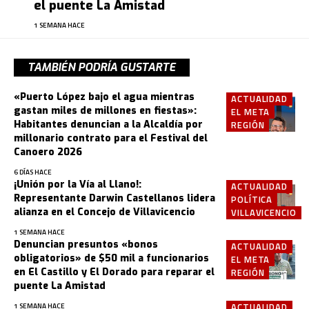
el puente La Amistad
1 SEMANA HACE
TAMBIÉN PODRÍA GUSTARTE
«Puerto López bajo el agua mientras
ACTUALIDAD
gastan miles de millones en fiestas»:
EL META
Habitantes denuncian a la Alcaldía por
REGIÓN
millonario contrato para el Festival del
Canoero 2026
6 DÍAS HACE
¡Unión por la Vía al Llano!:
ACTUALIDAD
Representante Darwin Castellanos lidera
POLÍTICA
alianza en el Concejo de Villavicencio
VILLAVICENCIO
1 SEMANA HACE
Denuncian presuntos «bonos
ACTUALIDAD
obligatorios» de $50 mil a funcionarios
EL META
en El Castillo y El Dorado para reparar el
REGIÓN
puente La Amistad
ACTUALIDAD
1 SEMANA HACE