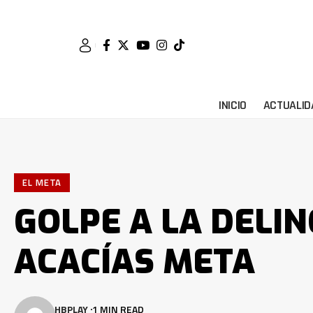
INICIO
ACTUALID
EL META
GOLPE A LA DELI
ACACÍAS META
HBPLAY
1 MIN READ