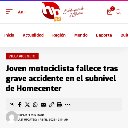
0
Aa
Inicio
Actualidad
Región
Mundo
Deporte
Cul
VILLAVICENCIO
Joven motociclista fallece tras
grave accidente en el subnivel
de Homecenter
HBPLAY
1 MIN READ
LAST UPDATED: 4 ABRIL, 2026 12:51 AM