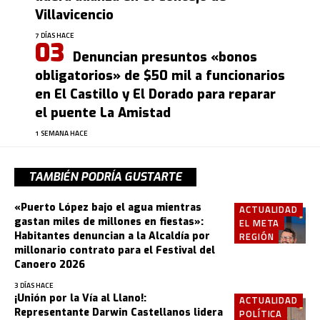
Villavicencio
7 DÍAS HACE
Denuncian presuntos «bonos
obligatorios» de $50 mil a funcionarios
en El Castillo y El Dorado para reparar
el puente La Amistad
1 SEMANA HACE
TAMBIÉN PODRÍA GUSTARTE
«Puerto López bajo el agua mientras
ACTUALIDAD
gastan miles de millones en fiestas»:
EL META
Habitantes denuncian a la Alcaldía por
REGIÓN
millonario contrato para el Festival del
Canoero 2026
3 DÍAS HACE
¡Unión por la Vía al Llano!:
ACTUALIDAD
Representante Darwin Castellanos lidera
POLÍTICA