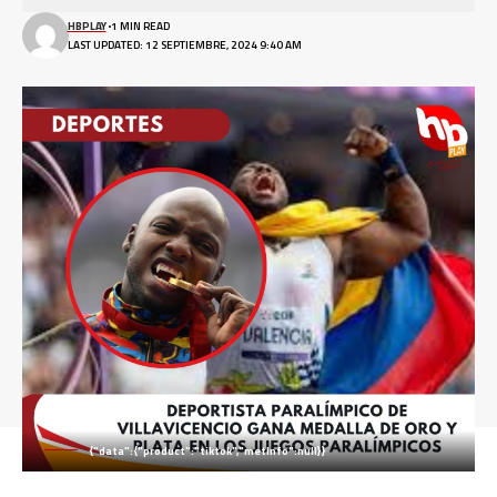
HBPLAY
1 MIN READ
LAST UPDATED: 12 SEPTIEMBRE, 2024 9:40 AM
{"data":{"product":"tiktok","metInfo":null}}