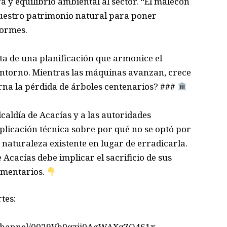
y equilibrio ambiental al sector. “El malecón
nuestro patrimonio natural para poner
formes.
a de una planificación que armonice el
entorno. Mientras las máquinas avanzan, crece
erna la pérdida de árboles centenarios? ###
aldía de Acacías y a las autoridades
xplicación técnica sobre por qué no se optó por
 naturaleza existente en lugar de erradicarla.
 Acacías debe implicar el sacrificio de sus
omentarios.
tes:
m/channel/0029Vb0qzii0AgWAXqZO461x