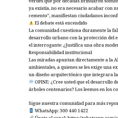
verdes que por décadas brindaron sombra 
ya existía, no era necesario acabar con 
cemento”, manifiestan ciudadanos incon
El debate está encendido
La comunidad cuestiona duramente la falt
desarrollo urbano con la protección del 
el interrogante: ¿Justifica una obra mod
Responsabilidad institucional
Las miradas apuntan directamente a la Alc
ambientales, a quienes se les exige una e
un diseño arquitectónico que integrara la
OPINE: ¿Cree usted que el desarrollo de
árboles centenarios? Los leemos en los c
Sigue nuestra comunidad para más repor
WhatsApp: 300 440 1422
Únete al canal: https://whatsapp.co