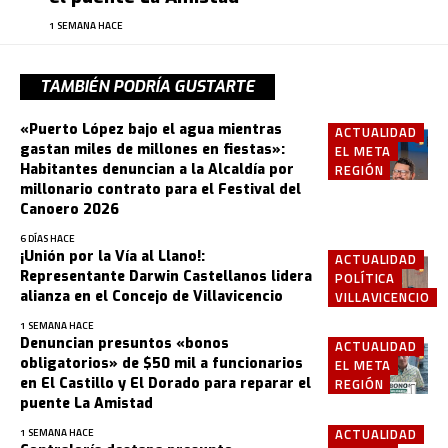
1 SEMANA HACE
TAMBIÉN PODRÍA GUSTARTE
«Puerto López bajo el agua mientras
ACTUALIDAD
gastan miles de millones en fiestas»:
EL META
Habitantes denuncian a la Alcaldía por
REGIÓN
millonario contrato para el Festival del
Canoero 2026
6 DÍAS HACE
¡Unión por la Vía al Llano!:
ACTUALIDAD
Representante Darwin Castellanos lidera
POLÍTICA
alianza en el Concejo de Villavicencio
VILLAVICENCIO
1 SEMANA HACE
Denuncian presuntos «bonos
ACTUALIDAD
obligatorios» de $50 mil a funcionarios
EL META
en El Castillo y El Dorado para reparar el
REGIÓN
puente La Amistad
ACTUALIDAD
1 SEMANA HACE