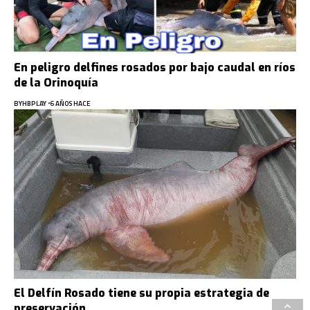
En peligro delfines rosados por bajo caudal en ríos
de la Orinoquía
BY
HBPLAY
6 AÑOS HACE
El Delfín Rosado tiene su propia estrategia de
preservación