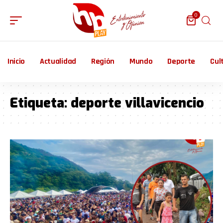
0
Inicio
Actualidad
Región
Mundo
Deporte
Cul
Etiqueta:
deporte villavicencio