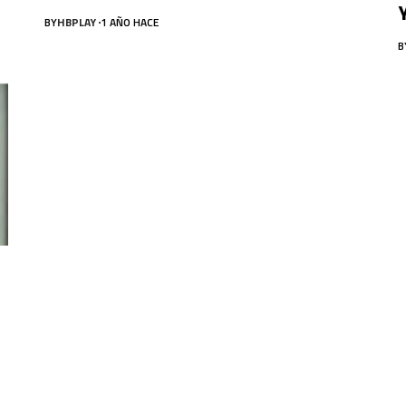
BY
HBPLAY
1 AÑO HACE
B