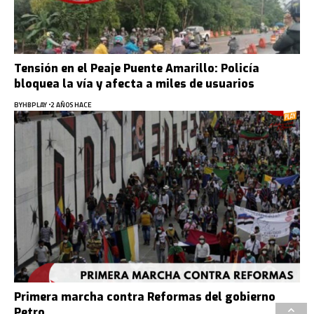
Tensión en el Peaje Puente Amarillo: Policía
bloquea la vía y afecta a miles de usuarios
BY
HBPLAY
2 AÑOS HACE
Primera marcha contra Reformas del gobierno
Petro