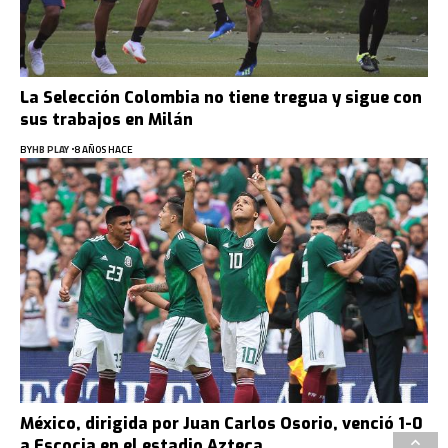
La Selección Colombia no tiene tregua y sigue con
sus trabajos en Milán
BY
HB PLAY
8 AÑOS HACE
México, dirigida por Juan Carlos Osorio, venció 1-0
a Escocia en el estadio Azteca