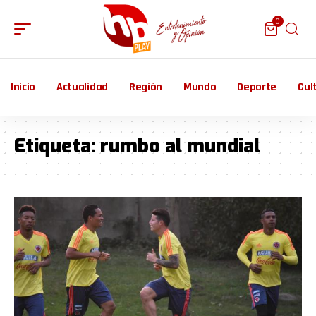
0
Inicio
Actualidad
Región
Mundo
Deporte
Cul
Etiqueta:
rumbo al mundial