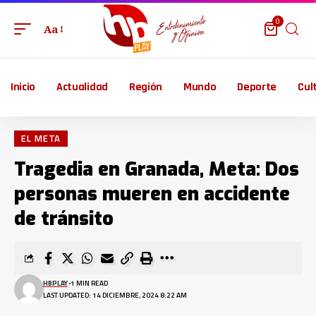
0
Aa
Inicio
Actualidad
Región
Mundo
Deporte
Cul
EL META
Tragedia en Granada, Meta: Dos
personas mueren en accidente
de tránsito
HBPLAY
1 MIN READ
LAST UPDATED: 14 DICIEMBRE, 2024 8:22 AM