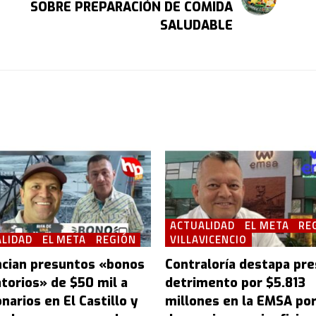
SOBRE PREPARACIÓN DE COMIDA
SALUDABLE
ACTUALIDAD
EL META
RE
LIDAD
EL META
REGIÓN
VILLAVICENCIO
cian presuntos «bonos
Contraloría destapa pr
atorios» de $50 mil a
detrimento por $5.813
narios en El Castillo y
millones en la EMSA po