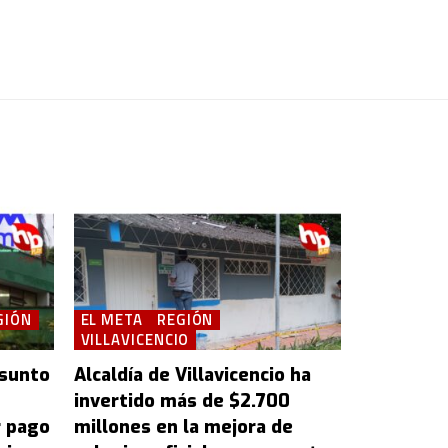
GIÓN
EL META
REGIÓN
VILLAVICENCIO
esunto
Alcaldía de Villavicencio ha
invertido más de $2.700
r pago
millones en la mejora de