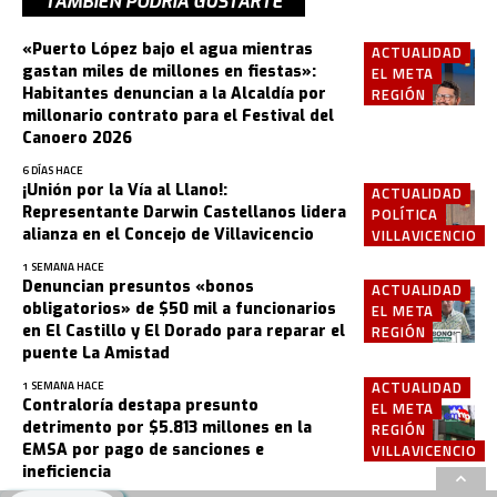
TAMBIÉN PODRÍA GUSTARTE
«Puerto López bajo el agua mientras
ACTUALIDAD
gastan miles de millones en fiestas»:
EL META
Habitantes denuncian a la Alcaldía por
REGIÓN
millonario contrato para el Festival del
Canoero 2026
6 DÍAS HACE
¡Unión por la Vía al Llano!:
ACTUALIDAD
Representante Darwin Castellanos lidera
POLÍTICA
alianza en el Concejo de Villavicencio
VILLAVICENCIO
1 SEMANA HACE
Denuncian presuntos «bonos
ACTUALIDAD
obligatorios» de $50 mil a funcionarios
EL META
en El Castillo y El Dorado para reparar el
REGIÓN
puente La Amistad
ACTUALIDAD
1 SEMANA HACE
Contraloría destapa presunto
EL META
detrimento por $5.813 millones en la
REGIÓN
EMSA por pago de sanciones e
VILLAVICENCIO
ineficiencia