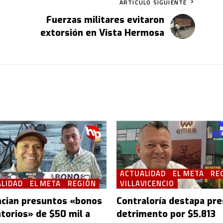
ARTÍCULO SIGUIENTE
Fuerzas militares evitaron
extorsión en Vista Hermosa
ACTUALIDAD
EL META
RE
LIDAD
EL META
REGIÓN
VILLAVICENCIO
cian presuntos «bonos
Contraloría destapa pr
atorios» de $50 mil a
detrimento por $5.813