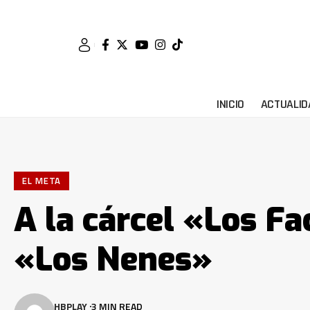
INICIO
ACTUALID
EL META
A la cárcel «Los F
«Los Nenes»
HBPLAY
3 MIN READ