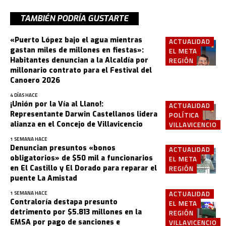
TAMBIÉN PODRÍA GUSTARTE
«Puerto López bajo el agua mientras
ACTUALIDAD
gastan miles de millones en fiestas»:
EL META
Habitantes denuncian a la Alcaldía por
REGIÓN
millonario contrato para el Festival del
Canoero 2026
4 DÍAS HACE
¡Unión por la Vía al Llano!:
ACTUALIDAD
Representante Darwin Castellanos lidera
POLÍTICA
alianza en el Concejo de Villavicencio
VILLAVICENCIO
1 SEMANA HACE
Denuncian presuntos «bonos
ACTUALIDAD
obligatorios» de $50 mil a funcionarios
EL META
en El Castillo y El Dorado para reparar el
REGIÓN
puente La Amistad
ACTUALIDAD
1 SEMANA HACE
Contraloría destapa presunto
EL META
detrimento por $5.813 millones en la
REGIÓN
EMSA por pago de sanciones e
VILLAVICENCIO