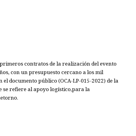
 primeros
contrato
s de la realización del
evento
ños
,
con
un
presupuesto cercano a los mil
 en el documento público (OCA-LP-
015-2022)
de la
se refiere a
l apoyo logístico
,
para la
Retorno.