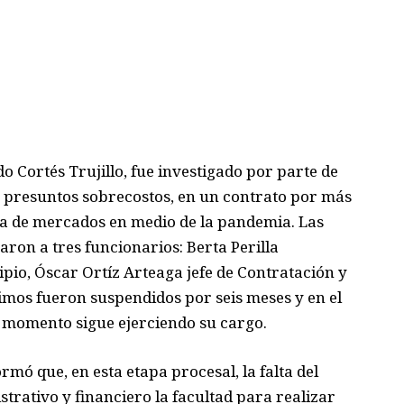
o Cortés Trujillo,
fue
investigado
por parte de
 presuntos sobrecostos
,
en un contrato por más
a de m
e
rcados en medio de la pandemia. Las
ron a tres funcionarios: Berta Perilla
ipio,
Óscar
Ortíz
Arteaga jefe de Contratación y
timos fueron
suspendidos
por seis meses
y en el
e momento sigue ejerciendo su cargo.
formó
que,
en esta etapa procesal, la falta del
istrativo y financiero la facultad para realizar