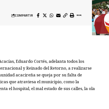
COMPARTIR
 Acacías, Eduardo Cortés, adelanta todos los
ternacional y Reinado
del Retorno, a realizarse
omunidad
acacireña
se queja
por
su
falta de
ticas que atraviesa el municipio, como
la
nta el hospital,
el mal es
tado de sus calles
, la ola