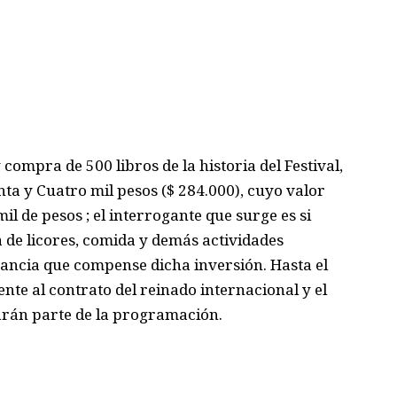
y
compra de 500 libros de la historia del
Festival,
ta y Cuatro mil pesos ($ 284.000)
, cuyo valor
mil
de pesos
;
el interrogante que surge
es
si
a de licores, comida
y demás actividades
nancia que compense
dicha inversión.
Hasta el
ente al
contrato del
reinado internacional y
el
arán parte de la programación
.