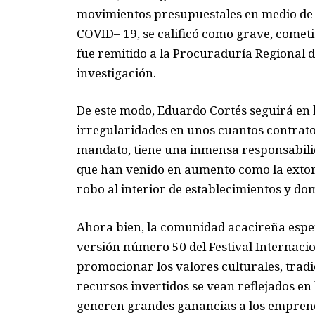
movimientos presupuestales en medio de 
COVID
– 19, se calificó como grave, cometi
fue remi
tido a la Procuraduría
Regional d
investigación.
De este modo, Eduardo Cortés seguirá en l
irregularidades en unos cuantos contratos
mandato, tiene una inmensa responsabil
que han venido en aumento como la extors
robo al interior de establecimientos y dom
Ahora bien,
la comunidad
acacireña
esper
versión
número 50 del Festival Internacio
promocionar los valores culturales, tradic
recursos
invertidos se vean reflejados en 
generen grandes ganancias a los empren