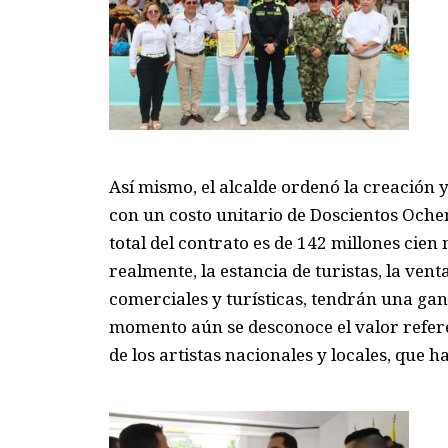
Así mismo
, el alcalde ordenó la
creación 
con un costo unitario
de Doscientos Ochen
total
del contrato
es de 142 millones
cien 
realmente, la esta
ncia
de turistas, la vent
comerciales y turísticas
,
tendrán una ga
momento
aún se desconoce el
valor
refer
de los artistas nacionales y locales
, que h