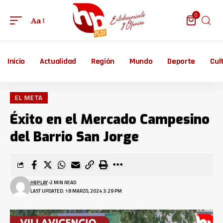
0
Aa
Inicio
Actualidad
Región
Mundo
Deporte
Cul
EL META
Éxito en el Mercado Campesino
del Barrio San Jorge
HBPLAY
2 MIN READ
LAST UPDATED: 18 MARZO, 2024 3:29 PM