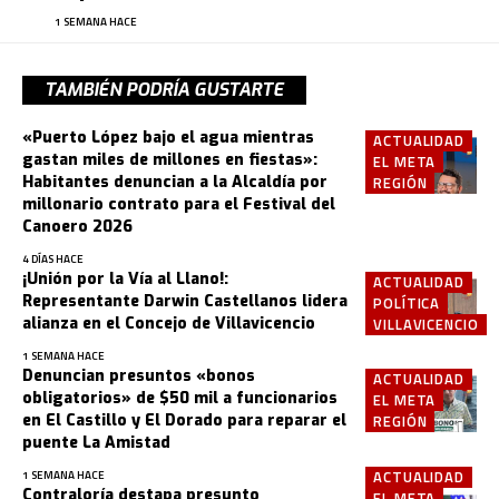
1 SEMANA HACE
TAMBIÉN PODRÍA GUSTARTE
«Puerto López bajo el agua mientras
ACTUALIDAD
gastan miles de millones en fiestas»:
EL META
Habitantes denuncian a la Alcaldía por
REGIÓN
millonario contrato para el Festival del
Canoero 2026
4 DÍAS HACE
¡Unión por la Vía al Llano!:
ACTUALIDAD
Representante Darwin Castellanos lidera
POLÍTICA
alianza en el Concejo de Villavicencio
VILLAVICENCIO
1 SEMANA HACE
Denuncian presuntos «bonos
ACTUALIDAD
obligatorios» de $50 mil a funcionarios
EL META
en El Castillo y El Dorado para reparar el
REGIÓN
puente La Amistad
ACTUALIDAD
1 SEMANA HACE
Contraloría destapa presunto
EL META