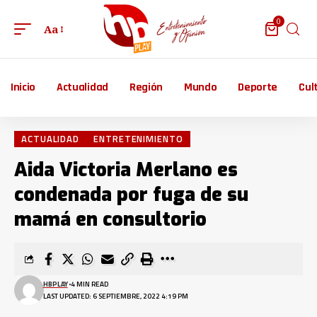
0
Aa
Inicio
Actualidad
Región
Mundo
Deporte
Cul
ACTUALIDAD
ENTRETENIMIENTO
Aida Victoria Merlano es
condenada por fuga de su
mamá en consultorio
HBPLAY
4 MIN READ
LAST UPDATED: 6 SEPTIEMBRE, 2022 4:19 PM