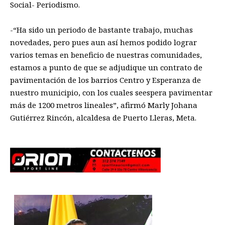
Social- Periodismo.
-“
Ha sido un periodo de bastante trabajo, muchas
novedades, pero pues
aun
así hemos podido lograr
varios temas en beneficio
de
nuestras comunidades,
estamos a punto de que se adjudique un contrato de
pavimentación de los barrios
C
entro y
E
speranza de
nuestro municipio, con los cuales
se
espera
p
avimentar
más de 1200
metros
lineales
”, afirmó Marly Johana
Gutiérrez
Rincón, alcaldesa de Puerto Lleras, Meta.