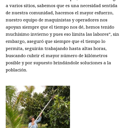
a
varios sitios
, s
abemos que es una necesidad sentida
de nuestra comunidad, hacemos el mayor esfuerzo
,
nuestro equipo
d
e maquinistas
y
operadores nos
apoyan siempre que
el
tiempo nos
dé
,
hemos
tenido
muchísimo invierno y pues eso limita las labores
”
,
sin
embargo, aseguró que
siempre que el tiempo lo
permit
a
,
seguirán trabajando
hasta altas horas
,
b
uscando cubrir el mayor número de kilómetros
posible
y p
or supuesto
brin
dá
ndole
soluci
ones
a
la
población
.