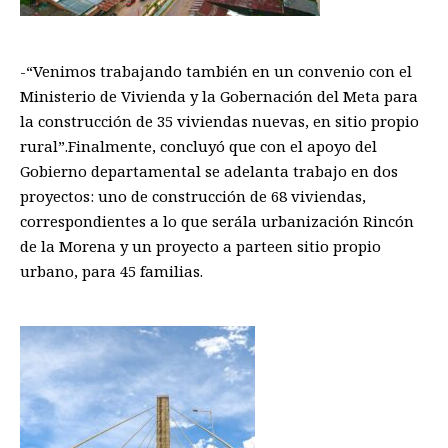
-“V
enimos trabajando también en un convenio con el
Ministerio de Vivienda y la Gobernación del Meta para
la construcción de 35 viviendas nuevas
,
en sitio propio
rural
”
.
Finalmente, concluyó que con el apoyo del
Gobierno departamental
se adelanta trabajo en dos
proyecto
s:
uno de construcción de
68 viviendas
,
correspondientes a lo que será
la urbanización
R
incón
de la
M
orena y un proyecto
a parte
en sitio propio
urbano
,
para 45 familias
.