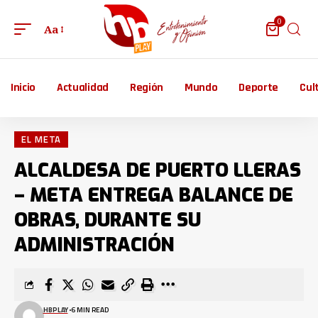
0
Aa
Inicio
Actualidad
Región
Mundo
Deporte
Cul
EL META
ALCALDESA DE PUERTO LLERAS
– META ENTREGA BALANCE DE
OBRAS, DURANTE SU
ADMINISTRACIÓN
HBPLAY
6 MIN READ