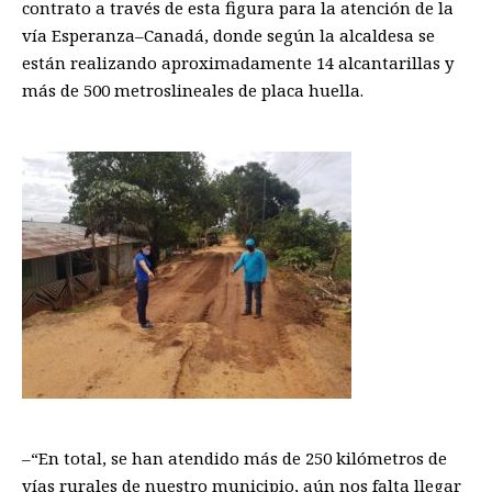
contrato a través de esta figura
para la atención de la
vía
E
speranza
–
Canadá, donde se
gún la alcaldesa se
están realizando aproximadamente 14 alcantarillas
y
más de
500 m
etros
lineales de placa huella
.
–
“
E
n total, se han atendido más de 250 k
ilómetros
de
vías rurales de nuestro municipio
, a
ún nos falta llegar