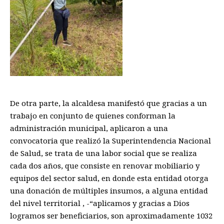
De otra parte, la alcaldesa manifestó que gracias a un
trabajo en conjunto de quienes conforman la
administración municipal,
aplica
ron
a una
convocatoria
q
ue realizó la
S
uperintendencia
N
acional
de
S
alud
, se trata de una labor social que se realiza
cada dos años, que consiste en
ren
ovar
mobiliario y
equipo
s del sector salud, en donde esta entidad otorga
una donación de
múltiples
insumos, a al
guna entidad
del nivel territorial
, -“
aplicamos y gracias a Dios
logramos ser beneficiarios
, s
on aproximadamente 1032