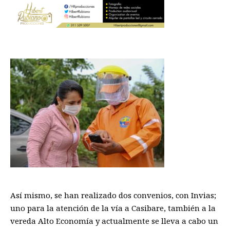
Así mismo,
se han realizado
dos
convenios, con In
v
ias
;
uno para la atención de la vía
a Casibar
e
,
también a la
vereda
A
lto
E
conomía y actualmente se lleva a cabo un