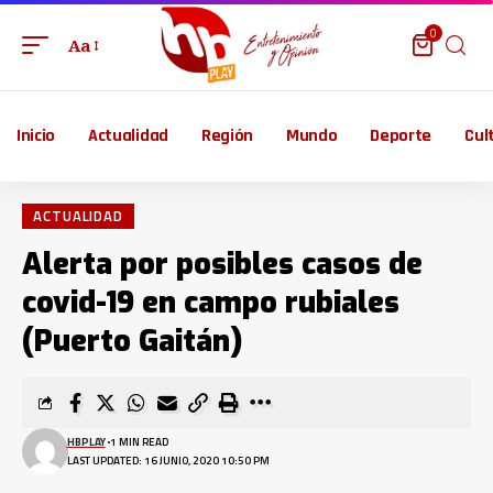
0
Aa
Inicio
Actualidad
Región
Mundo
Deporte
Cul
ACTUALIDAD
Alerta por posibles casos de
covid-19 en campo rubiales
(Puerto Gaitán)
HBPLAY
1 MIN READ
LAST UPDATED: 16 JUNIO, 2020 10:50 PM