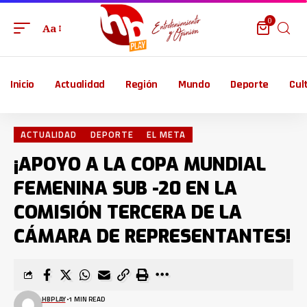
0
Aa
Inicio
Actualidad
Región
Mundo
Deporte
Cul
ACTUALIDAD
DEPORTE
EL META
¡APOYO A LA COPA MUNDIAL
FEMENINA SUB -20 EN LA
COMISIÓN TERCERA DE LA
CÁMARA DE REPRESENTANTES!
HBPLAY
1 MIN READ