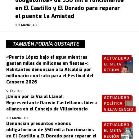
en El Castillo y El Dorado para reparar
el puente La Amistad
1 SEMANA HACE
TAMBIÉN PODRÍA GUSTARTE
«Puerto López bajo el agua mientras
ACTUALIDAD
gastan miles de millones en fiestas»:
EL META
Habitantes denuncian a la Alcaldía por
REGIÓN
millonario contrato para el Festival del
Canoero 2026
5 DÍAS HACE
¡Unión por la Vía al Llano!:
ACTUALIDAD
Representante Darwin Castellanos lidera
POLÍTICA
alianza en el Concejo de Villavicencio
VILLAVICENCIO
1 SEMANA HACE
Denuncian presuntos «bonos
ACTUALIDAD
obligatorios» de $50 mil a funcionarios
EL META
en El Castillo y El Dorado para reparar el
REGIÓN