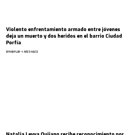
Violento enfrentamiento armado entre jóvenes
deja un muerto y dos heridos en el barrio Ciudad
Porfía
BY
HBPLAY
1 MES HACE
Natalia Leyva Quijano recibe reconocimiento por