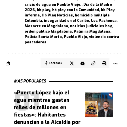
crisis de agua en Pueblo Viejo.
,
Día de la Madre
2026
,
hb play
,
hb play con la Comunidad
,
hb Play
informa
,
Hb Play Noticias
,
homicidio múltiple
Colombia
,
inseguridad en el Caribe
,
Los Pachenca
,
Masacre en Magdalena
,
noticias judiciales hoy
,
orden público Magdalena
,
Palmira Magdalena
,
Policía Santa Marta
,
Pueblo Viejo
,
violencia contra
pescadores
Facebook
MAS POPULARES
«Puerto López bajo el
agua mientras gastan
miles de millones en
fiestas»: Habitantes
denuncian a la Alcaldía por