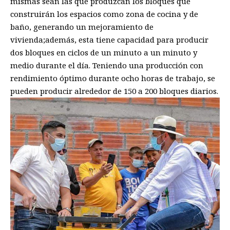
mismas sean las que produzcan los bloques que
construirán los espacios como zona de cocina y de
baño, generando un mejoramiento de
vivienda
;
a
demás, esta tiene capacidad
para
producir
dos bloques en ciclos de
un minuto a un minuto y
medio d
urante el día
.
T
eniendo una producción con
rendimiento óptimo durante ocho horas de trabajo, se
pueden producir alrededor de 150 a 200 bloques
diarios
.