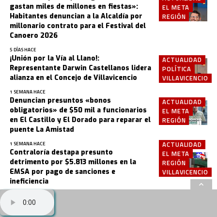
gastan miles de millones en fiestas»:
EL META
Habitantes denuncian a la Alcaldía por
REGIÓN
millonario contrato para el Festival del
Canoero 2026
5 DÍAS HACE
¡Unión por la Vía al Llano!:
ACTUALIDAD
Representante Darwin Castellanos lidera
POLÍTICA
alianza en el Concejo de Villavicencio
VILLAVICENCIO
1 SEMANA HACE
Denuncian presuntos «bonos
ACTUALIDAD
obligatorios» de $50 mil a funcionarios
EL META
en El Castillo y El Dorado para reparar el
REGIÓN
puente La Amistad
ACTUALIDAD
1 SEMANA HACE
Contraloría destapa presunto
EL META
detrimento por $5.813 millones en la
REGIÓN
EMSA por pago de sanciones e
VILLAVICENCIO
ineficiencia
2 SEMANAS HACE