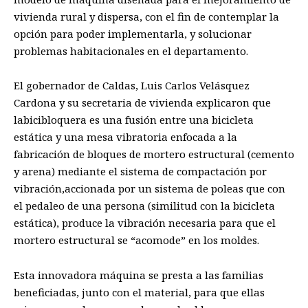
vivienda rural y dispersa, con el fin de
contemplar la
opción para poder implementarla
, y solucionar
problemas habitacionales en el
departamento
.
E
l gobernador de Caldas
,
Luis Carlos Velásquez
Cardona
y su secretaria de vivienda
explicaron que
la
bicibloquera e
s una fusión entre una bicicleta
estática y una mesa vibratoria enfocada a la
fabricación de bloques de mortero estructural (cemento
y arena) mediante el sistema de compactación por
vibración
,
accionada por un sistema de poleas que
con
el pedaleo de una persona (similitud con la bicicleta
estática), produce la vibración necesaria para que el
mortero estructu
ral se “acomode” en los moldes.
Esta innovadora m
á
quina se presta a las familias
beneficiadas
,
junto con el
material, para
que ellas