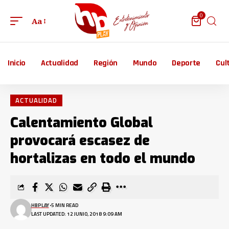
0
Aa
Inicio
Actualidad
Región
Mundo
Deporte
Cul
ACTUALIDAD
Calentamiento Global
provocará escasez de
hortalizas en todo el mundo
HBPLAY
5 MIN READ
LAST UPDATED: 12 JUNIO, 2018 9:09 AM