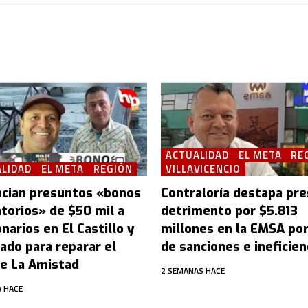
ACTUALIDAD
EL META
RE
LIDAD
EL META
REGIÓN
VILLAVICENCIO
cian presuntos «bonos
Contraloría destapa pr
atorios» de $50 mil a
detrimento por $5.813
narios en El Castillo y
millones en la EMSA po
ado para reparar el
de sanciones e ineficien
e La Amistad
2 SEMANAS HACE
 HACE