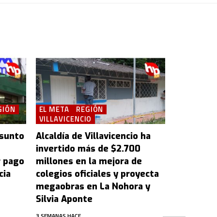
GIÓN
EL META
REGIÓN
VILLAVICENCIO
esunto
Alcaldía de Villavicencio ha
invertido más de $2.700
r pago
millones en la mejora de
cia
colegios oficiales y proyecta
megaobras en La Nohora y
Silvia Aponte
3 SEMANAS HACE