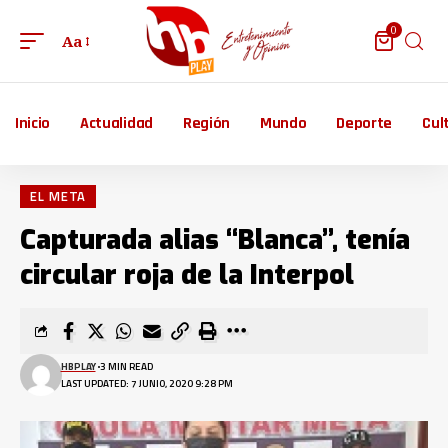
0
Aa
Inicio
Actualidad
Región
Mundo
Deporte
Cul
EL META
Capturada alias “Blanca”, tenía
circular roja de la Interpol
HBPLAY
3 MIN READ
LAST UPDATED: 7 JUNIO, 2020 9:28 PM