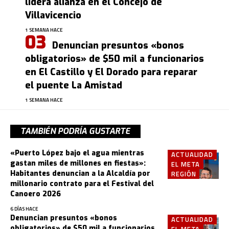
lidera alianza en el Concejo de
Villavicencio
1 SEMANA HACE
Denuncian presuntos «bonos
obligatorios» de $50 mil a funcionarios
en El Castillo y El Dorado para reparar
el puente La Amistad
1 SEMANA HACE
TAMBIÉN PODRÍA GUSTARTE
«Puerto López bajo el agua mientras
ACTUALIDAD
gastan miles de millones en fiestas»:
EL META
Habitantes denuncian a la Alcaldía por
REGIÓN
millonario contrato para el Festival del
Canoero 2026
6 DÍAS HACE
Denuncian presuntos «bonos
ACTUALIDAD
obligatorios» de $50 mil a funcionarios
EL META