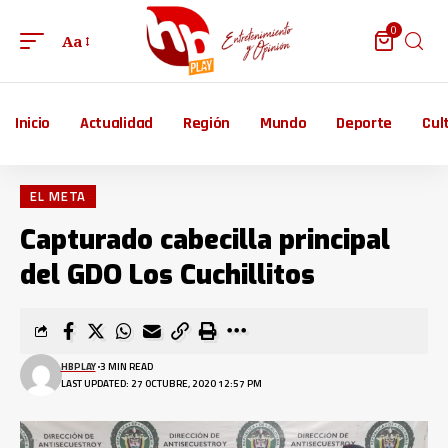
0
Aa
Inicio
Actualidad
Región
Mundo
Deporte
Cul
EL META
Capturado cabecilla principal
del GDO Los Cuchillitos
HBPLAY
3 MIN READ
LAST UPDATED: 27 OCTUBRE, 2020 12:57 PM