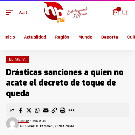
0
Aa
Inicio
Actualidad
Región
Mundo
Deporte
Cul
EL META
Drásticas sanciones a quien no
acate el decreto de toque de
queda
HBPLAY
1 MIN READ
LAST UPDATED: 17 MARZO, 2020 7:29 PM