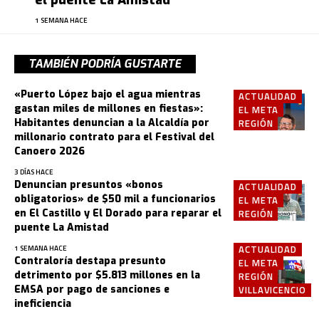
1 SEMANA HACE
TAMBIÉN PODRÍA GUSTARTE
«Puerto López bajo el agua mientras
ACTUALIDAD
gastan miles de millones en fiestas»:
EL META
Habitantes denuncian a la Alcaldía por
REGIÓN
millonario contrato para el Festival del
Canoero 2026
3 DÍAS HACE
Denuncian presuntos «bonos
ACTUALIDAD
obligatorios» de $50 mil a funcionarios
EL META
en El Castillo y El Dorado para reparar el
REGIÓN
puente La Amistad
ACTUALIDAD
1 SEMANA HACE
Contraloría destapa presunto
EL META
detrimento por $5.813 millones en la
REGIÓN
EMSA por pago de sanciones e
VILLAVICENCIO
ineficiencia