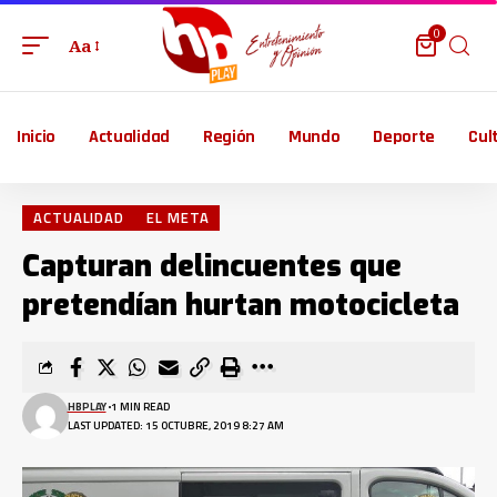
0
Aa
Inicio
Actualidad
Región
Mundo
Deporte
Cul
ACTUALIDAD
EL META
Capturan delincuentes que
pretendían hurtan motocicleta
HBPLAY
1 MIN READ
LAST UPDATED: 15 OCTUBRE, 2019 8:27 AM