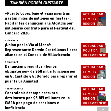
TAMBIÉN PODRÍA GUSTARTE
«Puerto López bajo el agua mientras
ACTUALIDAD
gastan miles de millones en fiestas»:
EL META
Habitantes denuncian a la Alcaldía por
REGIÓN
millonario contrato para el Festival del
Canoero 2026
4 DÍAS HACE
¡Unión por la Vía al Llano!:
ACTUALIDAD
Representante Darwin Castellanos lidera
POLÍTICA
alianza en el Concejo de Villavicencio
VILLAVICENCIO
7 DÍAS HACE
Denuncian presuntos «bonos
ACTUALIDAD
obligatorios» de $50 mil a funcionarios
EL META
en El Castillo y El Dorado para reparar el
REGIÓN
puente La Amistad
ACTUALIDAD
1 SEMANA HACE
Contraloría destapa presunto
EL META
detrimento por $5.813 millones en la
REGIÓN
EMSA por pago de sanciones e
VILLAVICENCIO
ineficiencia