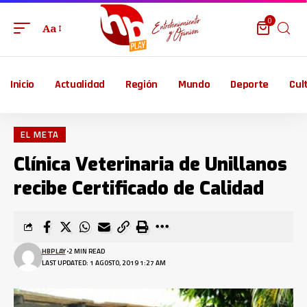
0
Aa
Inicio
Actualidad
Región
Mundo
Deporte
Cul
EL META
Clínica Veterinaria de Unillanos
recibe Certificado de Calidad
HBPLAY
2 MIN READ
LAST UPDATED: 1 AGOSTO, 2019 1:27 AM