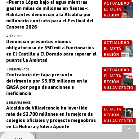
«Puerto López bajo el agua mientras
ACTUALIDAD
gastan miles de millones en fiestas»:
EL META
Habitantes denuncian a la Alcaldía por
REGIÓN
millonario contrato para el Festival del
Canoero 2026
4 DÍAS HACE
Denuncian presuntos «bonos
ACTUALIDAD
obligatorios» de $50 mil a funcionarios
EL META
en El Castillo y El Dorado para reparar el
REGIÓN
puente La Amistad
ACTUALIDAD
1 SEMANA HACE
Contraloría destapa presunto
EL META
detrimento por $5.813 millones en la
REGIÓN
EMSA por pago de sanciones e
VILLAVICENCIO
ineficiencia
2 SEMANAS HACE
Alcaldía de Villavicencio ha invertido
EL META
más de $2.700 millones en la mejora de
REGIÓN
colegios oficiales y proyecta megaobras
VILLAVICENCIO
en La Nohora y Silvia Aponte
3 SEMANAS HACE