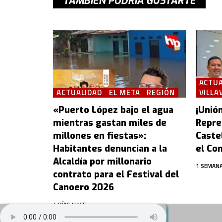
TAMBIÉN PODRÍA GUSTARTE
ACTUA
ACTUALIDAD
EL META
REGIÓN
VILLA
«Puerto López bajo el agua
¡Unión
mientras gastan miles de
Repre
millones en fiestas»:
Castel
Habitantes denuncian a la
el Con
Alcaldía por millonario
1 SEMANA
contrato para el Festival del
Canoero 2026
4 DÍAS HACE