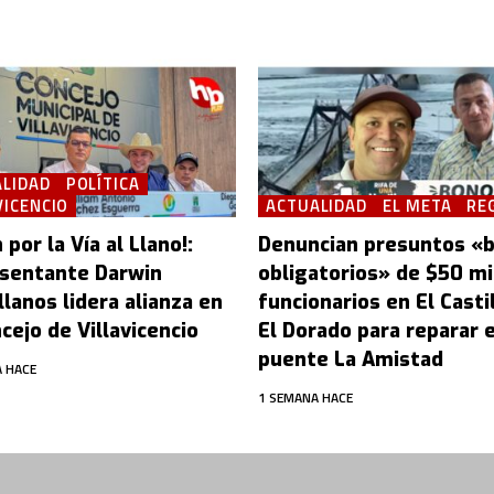
LIDAD
POLÍTICA
VICENCIO
ACTUALIDAD
EL META
RE
 por la Vía al Llano!:
Denuncian presuntos «
sentante Darwin
obligatorios» de $50 mi
lanos lidera alianza en
funcionarios en El Castil
cejo de Villavicencio
El Dorado para reparar e
puente La Amistad
 HACE
1 SEMANA HACE