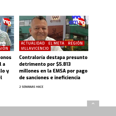
ACTUALIDAD
EL META
REGIÓN
GIÓN
VILLAVICENCIO
bonos
Contraloría destapa presunto
l a
detrimento por $5.813
lo y
millones en la EMSA por pago
l
de sanciones e ineficiencia
2 SEMANAS HACE