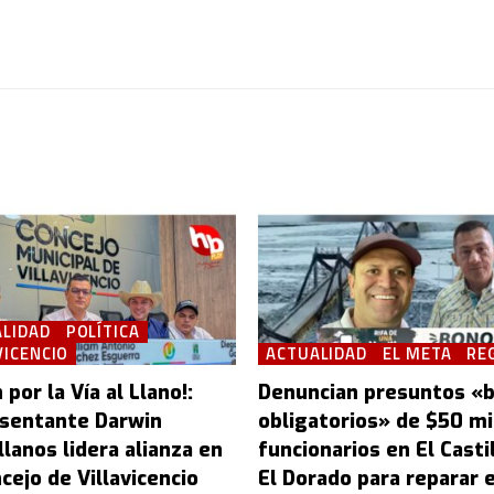
LIDAD
POLÍTICA
VICENCIO
ACTUALIDAD
EL META
RE
 por la Vía al Llano!:
Denuncian presuntos «
sentante Darwin
obligatorios» de $50 mi
lanos lidera alianza en
funcionarios en El Castil
cejo de Villavicencio
El Dorado para reparar e