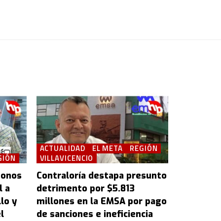
ACTUALIDAD
EL META
REGIÓN
GIÓN
VILLAVICENCIO
bonos
Contraloría destapa presunto
l a
detrimento por $5.813
lo y
millones en la EMSA por pago
l
de sanciones e ineficiencia