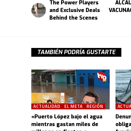
The Power Players
ALCAL
and Exclusive Deals
VACUNAC
Behind the Scenes
TAMBIÉN PODRÍA GUSTARTE
ACTUALIDAD
EL META
REGIÓN
ACTUA
«Puerto López bajo el agua
Denun
mientras gastan miles de
oblig