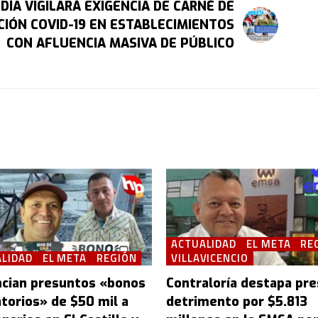
DÍA VIGILARÁ EXIGENCIA DE CARNÉ DE
IÓN COVID-19 EN ESTABLECIMIENTOS
CON AFLUENCIA MASIVA DE PÚBLICO
ACTUALIDAD
EL META
RE
LIDAD
EL META
REGIÓN
VILLAVICENCIO
cian presuntos «bonos
Contraloría destapa pr
atorios» de $50 mil a
detrimento por $5.813