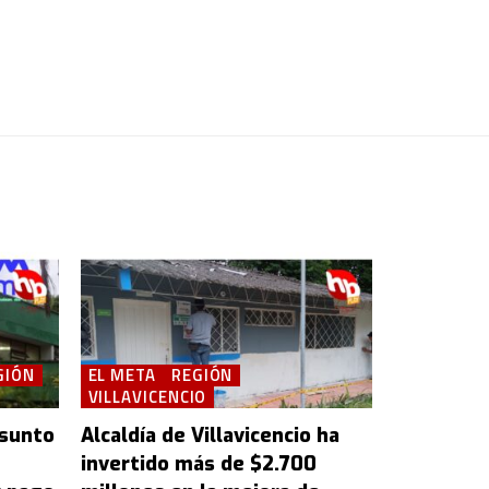
GIÓN
EL META
REGIÓN
VILLAVICENCIO
esunto
Alcaldía de Villavicencio ha
invertido más de $2.700