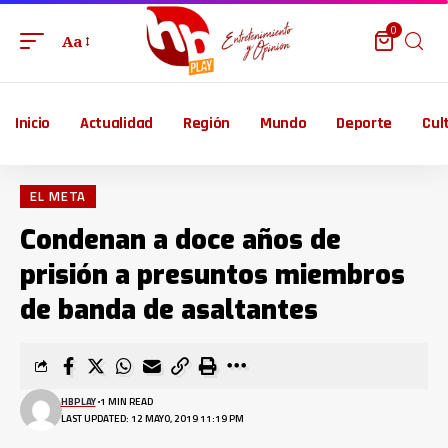
0
Aa
Inicio
Actualidad
Región
Mundo
Deporte
Cul
EL META
Condenan a doce años de
prisión a presuntos miembros
de banda de asaltantes
HBPLAY
1 MIN READ
LAST UPDATED: 12 MAYO, 2019 11:19 PM