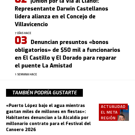
¡Unión por la Vía al Llano!:
Representante Darwin Castellanos
lidera alianza en el Concejo de
Villavicencio
7 DÍAS HACE
Denuncian presuntos «bonos
obligatorios» de $50 mil a funcionarios
en El Castillo y El Dorado para reparar
el puente La Amistad
1 SEMANA HACE
TAMBIÉN PODRÍA GUSTARTE
«Puerto López bajo el agua mientras
ACTUALIDAD
gastan miles de millones en fiestas»:
EL META
Habitantes denuncian a la Alcaldía por
REGIÓN
millonario contrato para el Festival del
Canoero 2026