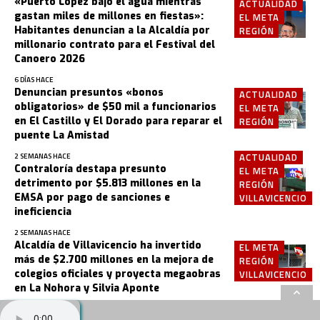
«Puerto López bajo el agua mientras
ACTUALIDAD
gastan miles de millones en fiestas»:
EL META
Habitantes denuncian a la Alcaldía por
REGIÓN
millonario contrato para el Festival del
Canoero 2026
6 DÍAS HACE
Denuncian presuntos «bonos
ACTUALIDAD
obligatorios» de $50 mil a funcionarios
EL META
en El Castillo y El Dorado para reparar el
REGIÓN
puente La Amistad
ACTUALIDAD
2 SEMANAS HACE
Contraloría destapa presunto
EL META
detrimento por $5.813 millones en la
REGIÓN
EMSA por pago de sanciones e
VILLAVICENCIO
ineficiencia
2 SEMANAS HACE
Alcaldía de Villavicencio ha invertido
EL META
más de $2.700 millones en la mejora de
REGIÓN
colegios oficiales y proyecta megaobras
VILLAVICENCIO
en La Nohora y Silvia Aponte
4 SEMANAS HACE