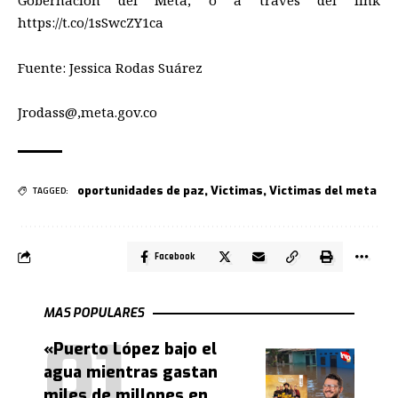
Gobernación del Meta
,
o a través de
l
link
https://t.co/1sSwcZY1ca
Fuente: Jessica Rodas Suárez
Jrodass@,meta.gov.co
oportunidades de paz
,
Victimas
,
Victimas del meta
TAGGED:
Facebook
MAS POPULARES
«Puerto López bajo el
agua mientras gastan
miles de millones en