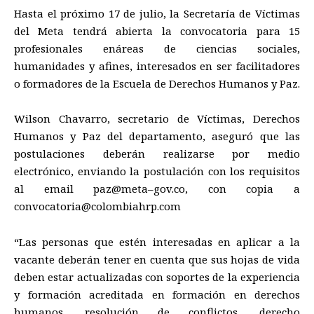
Hasta el
próximo
17 de julio, la
S
ecretaría de Víctimas
del Meta
tendrá abierta la convocatoria para 15
profesionales en
áreas de ciencias sociales,
humanidades y afines
,
interesados en ser facilitadores
o formadores de la Escuela de Derechos Humanos y Paz.
Wilson Ch
a
varro, secretario de Víctimas, Derechos
Humanos y Paz
del departamento
, aseguró que las
postulaciones deberán realizarse por medio
electrónico, enviando la postulación con los requisitos
al email
paz@meta
–
gov.co
,
con copia a
convocatoria@colombiahrp.com
“Las personas que estén interesadas en aplicar a la
vacante deberá
n
tener en cuenta que su
s
hoja
s
de vida
debe
n
estar actualizada
s
con soportes de la experiencia
y formación acreditada en formación en derechos
humanos, resolución de conflictos,
derecho