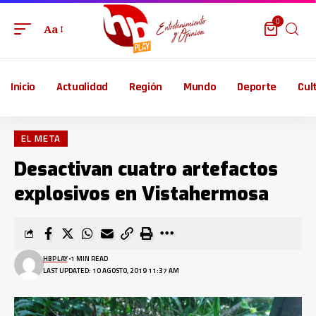
0
Aa
Inicio
Actualidad
Región
Mundo
Deporte
Cul
EL META
Desactivan cuatro artefactos
explosivos en Vistahermosa
HBPLAY
1 MIN READ
LAST UPDATED: 10 AGOSTO, 2019 11:37 AM